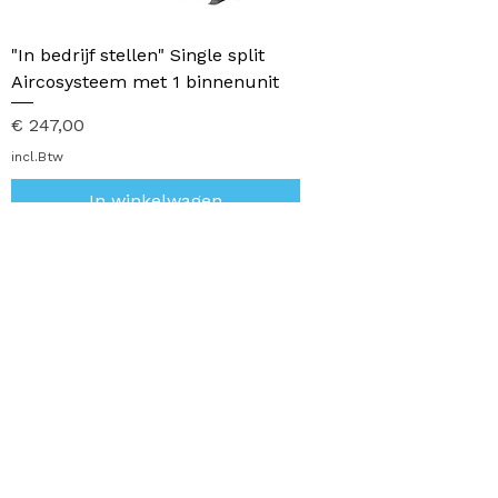
"In bedrijf stellen" Single split
Aircosysteem met 1 binnenunit
Prijs
€ 247,00
incl.Btw
In winkelwagen
1
/
1
Openingstijden
Klantenservice