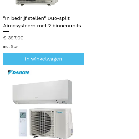
"In bedrijf stellen" Duo-split
Aircosysteem met 2 binnenunits
Prijs
€ 397,00
incl.Btw
In winkelwagen