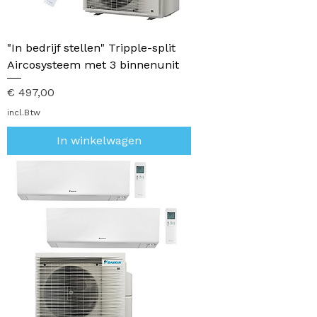
"In bedrijf stellen" Tripple-split
Aircosysteem met 3 binnenunit
Prijs
€ 497,00
incl.Btw
In winkelwagen