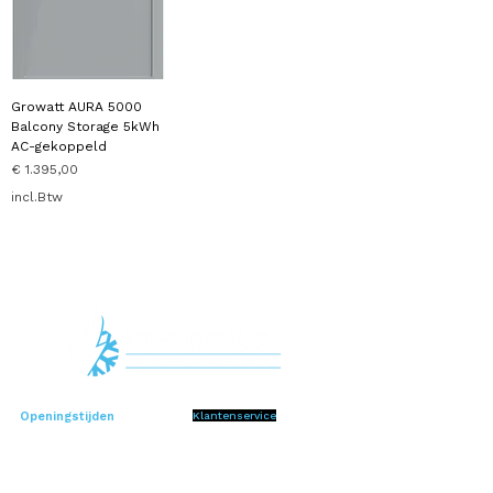
Growatt AURA 5000
Balcony Storage 5kWh
AC-gekoppeld
Prijs
€ 1.395,00
incl.Btw
Openingstijden
Klantenservice
Algemene voorwaarden
Ma 09:00 - 18:00
Di 09:00 - 18:00
Privacy Police