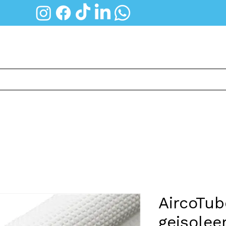
Thuisbatterij
Groepenkast
Diensten
AircoTub
geisoleer