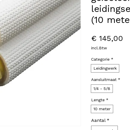
leidingse
(10 mete
Pr
€ 145,00
incl.Btw
Categorie
*
Leidingwerk
Aansluitmaat
*
1/4 - 5/8
Lengte
*
10 meter
Aantal
*