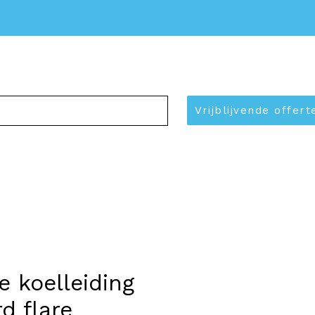
Over ons
Contact
Vrijblijvende offer
e koelleiding
d flare