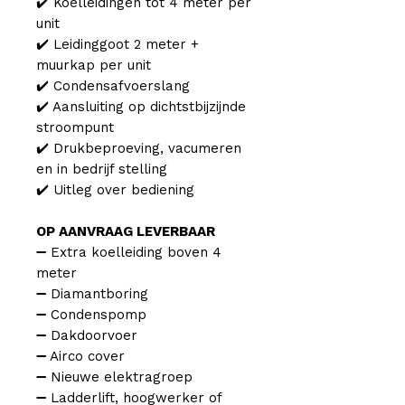
✔️ Koelleidingen tot 4 meter per
unit
✔️ Leidinggoot 2 meter +
muurkap per unit
✔️ Condensafvoerslang
✔️ Aansluiting op dichtstbijzijnde
stroompunt
✔️ Drukbeproeving, vacumeren
en in bedrijf stelling
✔️ Uitleg over bediening
OP AANVRAAG LEVERBAAR
➖ Extra koelleiding boven 4
meter
➖ Diamantboring
➖ Condenspomp
➖ Dakdoorvoer
➖ Airco cover
➖ Nieuwe elektragroep
➖ Ladderlift, hoogwerker of