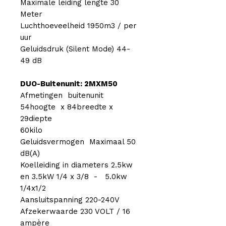
Maximale leiding lengte 30
Meter
Luchthoeveelheid 1950m3 / per
uur
Geluidsdruk (Silent Mode) 44-
49 dB
DUO-Buitenunit: 2MXM50
Afmetingen buitenunit
54hoogte x 84breedte x
29diepte
60kilo
Geluidsvermogen Maximaal 50
dB(A)
Koelleiding in diameters 2.5kw
en 3.5kW 1/4 x 3/8 - 5.0kw
1/4x1/2
Aansluitspanning 220-240V
Afzekerwaarde 230 VOLT / 16
ampère