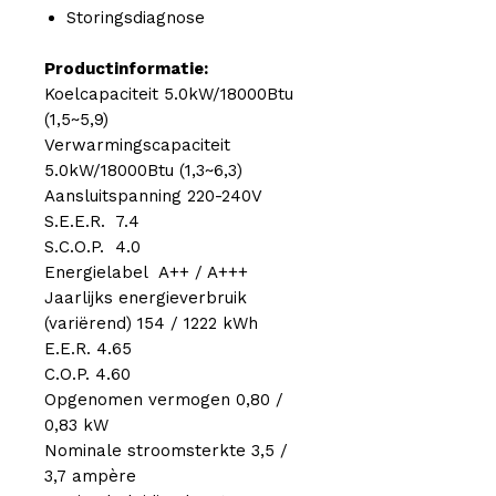
Storingsdiagnose
Productinformatie:
Koelcapaciteit 5.0kW/18000Btu
(1,5~5,9)
Verwarmingscapaciteit
5.0kW/18000Btu (1,3~6,3)
Aansluitspanning 220-240V
S.E.E.R. 7.4
S.C.O.P. 4.0
Energielabel A++ / A+++
Jaarlijks energieverbruik
(variërend) 154 / 1222 kWh
E.E.R. 4.65
C.O.P. 4.60
Opgenomen vermogen 0,80 /
0,83 kW
Nominale stroomsterkte 3,5 /
3,7 ampère