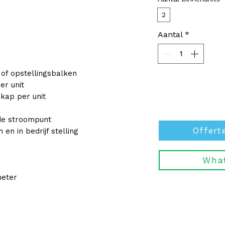
2
Aantal
*
 of opstellingsbalken
er unit
kap per unit
jnde stroompunt
Offert
en in bedrijf stelling
Wha
meter