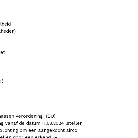
lheid
lheden)
iet
ng
Gassen verordening (EU)
g vanaf de datum 11.03.2024 ,stellen
plichting om een aangekocht airco
tellen door een erkend F-