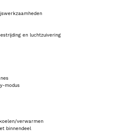
 hijswerkzaamheden
estrijding en luchtzuivering
ones
by-modus
 koelen/verwarmen
het binnendeel