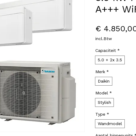
A+++ Wi
€ 4.850,0
incl.Btw
Capaciteit
*
5.0 + 2x 3.5
Merk
*
Daikin
Model
*
Stylish
Type
*
Wandmodel
Aantal binnenunits