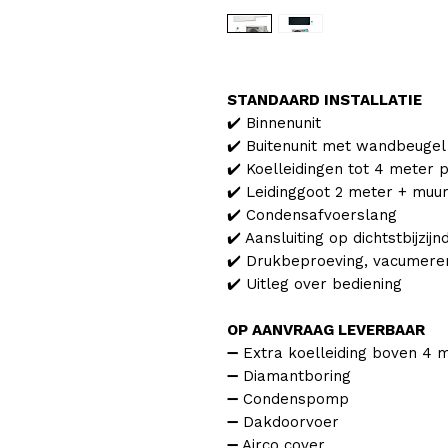
STANDAARD INSTALLATIE
✔️ Binnenunit
✔️ Buitenunit met wandbeugel
✔️ Koelleidingen tot 4 meter p
✔️ Leidinggoot 2 meter + muur
✔️ Condensafvoerslang
✔️ Aansluiting op dichtstbijzi
✔️ Drukbeproeving, vacumeren 
✔️ Uitleg over bediening
OP AANVRAAG LEVERBAAR
➖ Extra koelleiding boven 4 
➖ Diamantboring
➖ Condenspomp
➖ Dakdoorvoer
➖ Airco cover