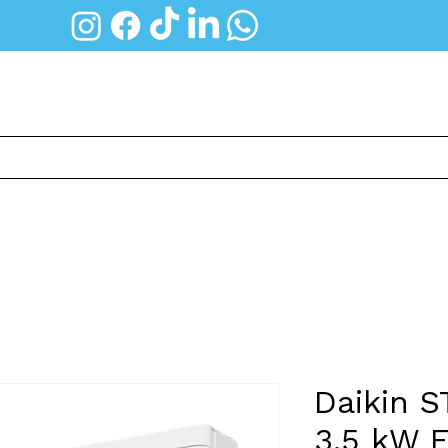
Thuisbatterij
Groepenkast
Diensten
Daikin S
3.5 kW 