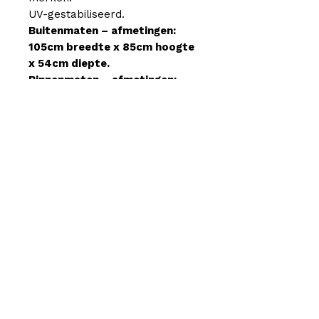
UV-gestabiliseerd.
Buitenmaten – afmetingen:
105cm breedte x 85cm hoogte
x 54cm diepte.
Binnenmaten – afmetingen:
99,5cm breedte x 79,5cm
hoogte x 48,5cm diepte
Benodigde bevestigings
materialen meegeleverd
2 JAAR GARANTIE !
Offerte aanvragen
Whatsapp ons