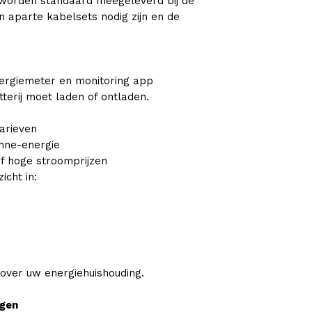
 worden standaard meegeleverd bij de
aparte kabelsets nodig zijn en de
ergiemeter en monitoring app
terij moet laden of ontladen.
tarieven
onne-energie
of hoge stroomprijzen
icht in:
 over uw energiehuishouding.
ngen