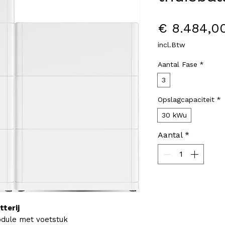
€ 8.484,0
incl.Btw
Aantal Fase
*
3
Opslagcapaciteit
*
30 kWu
Aantal
*
terij
dule met voetstuk