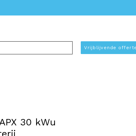
Over ons
Contact
Vrijblijvende offer
 APX 30 kWu
erij