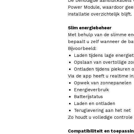
De benodigde aansluitkabels
Power Module, waardoor geen 
installatie overzichtelijk blijft.
Slim energiebeheer
Met behulp van de slimme en
bepaalt u zelf wanneer de bat
Bijvoorbeeld:
Laden tijdens lage energie
Opslaan van overtollige z
Ontladen tijdens piekuren 
Via de app heeft u realtime inz
Opwek van zonnepanelen
Energieverbruik
Batterijstatus
Laden en ontladen
Teruglevering aan het net
Zo houdt u volledige controle
Compatibiliteit en toepassi