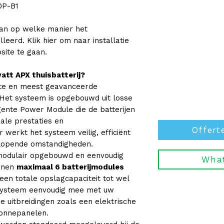
0P-B1
van op welke manier het
leerd. Klik hier om naar installatie
site te gaan.
tt APX thuisbatterij?
ste en meest geavanceerde
 Het systeem is opgebouwd uit losse
igente Power Module die de batterijen
ale prestaties en
Offert
 werkt het systeem veilig, efficiënt
lopende omstandigheden.
 modulair opgebouwd en eenvoudig
Wha
unnen
maximaal 6 batterijmodules
en totale opslagcapaciteit tot wel
t systeem eenvoudig mee met uw
e uitbreidingen zoals een elektrische
onnepanelen.