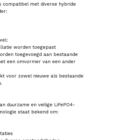
is compatibel met diverse hybride
er:
wel:
allatie worden toegepast
 worden toegevoegd aan bestaande
 met een omvormer van een ander
ikt voor zowel nieuwe als bestaande
.
an duurzame en veilige LiFePO4-
hnologie staat bekend om:
taties