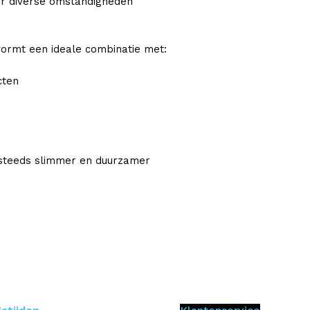
r diverse omstandigheden
vormt een ideale combinatie met:
cten
 steeds slimmer en duurzamer