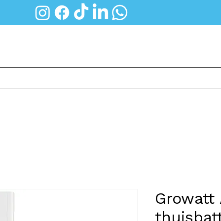
Thuisbatterij
Groepenkast
Diensten
Growatt
thuisbatt