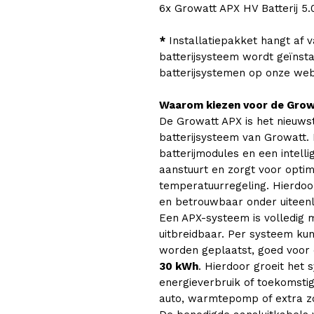
6x Growatt APX HV Batterij 5.
*
Installatiepakket hangt af 
batterijsysteem wordt geïnstal
batterijsystemen op onze web
Waarom kiezen voor de Growa
De Growatt APX is het nieuw
batterijsysteem van Growatt.
batterijmodules en een intell
aanstuurt en zorgt voor optim
temperatuurregeling. Hierdoor
en betrouwbaar onder uiteen
Een APX-systeem is volledig
uitbreidbaar. Per systeem k
worden geplaatst, goed voor e
30 kWh
. Hierdoor groeit he
energieverbruik of toekomstig
auto, warmtepomp of extra z