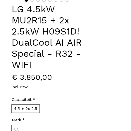
LG 4.5kW
MU2R15 + 2x
2.5kW H09S1D!
DualCool AI AIR
Special - R32 -
WIFI
Prijs
€ 3.850,00
incl.Btw
Capaciteit
*
4.5 + 2x 2.5
Merk
*
LG