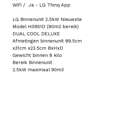
WiFi / Ja - LG Thinq App
LG Binnenunit 2.5kW Nieuwste
Model H09S1D (90m3 bereik)
DUAL COOL DELUXE
Afmetingen binnenunit 89.5cm
x31cm x23.5cm BxHxD
Gewicht binnen 8 kilo
Bereik Binnenunit
2.5kW maximaal 90m3
Geluidsniveau binnenunit
19/27/35/40 dB
LG Duo Buitenunit:
Aantal kw - 4.5kW MU2R15
Afmetingen buiten unit 77cm x
55cm x29cm (BxHxD)
Gewicht buiten unit 36 kg
Geluidsniveau buiten unit 48dB