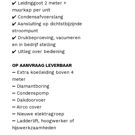
✔️ Leidinggoot 2 meter +
muurkap per unit
✔️ Condensafvoerslang
✔️ Aansluiting op dichtstbijzijnde
stroompunt
✔️ Drukbeproeving, vacumeren
en in bedrijf stelling
✔️ Uitleg over bediening
OP AANVRAAG LEVERBAAR
➖ Extra koelleiding boven 4
meter
➖ Diamantboring
➖ Condenspomp
➖ Dakdoorvoer
➖ Airco cover
➖ Nieuwe elektragroep
➖ Ladderlift, hoogwerker of
hijswerkzaamheden