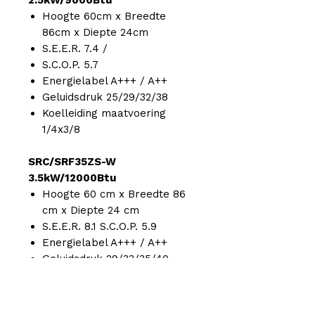
2.5kW/9000Btu
Hoogte 60cm x Breedte
86cm x Diepte 24cm
S.E.E.R. 7.4 /
S.C.O.P. 5.7
Energielabel A+++ / A++
Geluidsdruk 25/29/32/38
Koelleiding maatvoering
1/4x3/8
SRC/SRF35ZS-W
3.5kW/12000Btu
Hoogte 60 cm x Breedte 86
cm x Diepte 24 cm
S.E.E.R. 8.1 S.C.O.P. 5.9
Energielabel A+++ / A++
Geluidsdruk 29/33/35/40
Koelleiding maatvoering
1/4x3/8