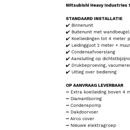
Mitsubishi Heavy Industries
STANDAARD INSTALLATIE
✔️ Binnenunit
✔️ Buitenunit met wandbeugel
✔️ Koelleidingen tot 4 meter p
✔️ Leidinggoot 2 meter + muur
✔️ Condensafvoerslang
✔️ Aansluiting op dichtstbijzi
✔️ Drukbeproeving, vacumeren 
✔️ Uitleg over bediening
OP AANVRAAG LEVERBAAR
➖ Extra koelleiding boven 4 
➖ Diamantboring
➖ Condenspomp
➖ Dakdoorvoer
➖ Airco cover
➖ Nieuwe elektragroep