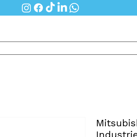
Thuisbatterij
Groepenkast
Diensten
Mitsubis
Industri