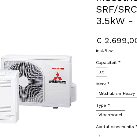
SRF/SR
3.5kW - 
€ 2.699,0
incl.Btw
Capaciteit
*
3.5
Merk
*
Mitshubishi Heavy
Type
*
Vloermodel
Aantal binnenunits
1