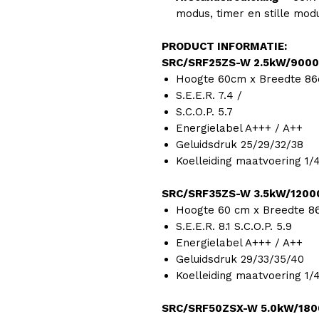
modus, timer en stille mod
PRODUCT INFORMATIE:
SRC/SRF25ZS-W 2.5kW/9000
Hoogte 60cm x Breedte 86
S.E.E.R. 7.4 /
S.C.O.P. 5.7
Energielabel A+++ / A++
Geluidsdruk 25/29/32/38
Koelleiding maatvoering 1/
SRC/SRF35ZS-W 3.5kW/1200
Hoogte 60 cm x Breedte 8
S.E.E.R. 8.1 S.C.O.P. 5.9
Energielabel A+++ / A++
Geluidsdruk 29/33/35/40
Koelleiding maatvoering 1/
SRC/SRF50ZSX-W 5.0kW/180