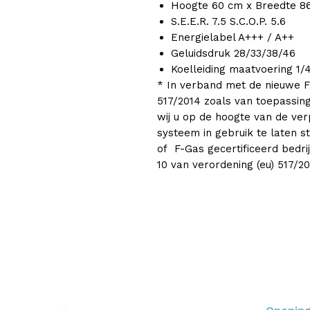
Hoogte 60 cm x Breedte 8
S.E.E.R. 7.5 S.C.O.P. 5.6
Energielabel A+++ / A++
Geluidsdruk 28/33/38/46
Koelleiding maatvoering 1/
* In verband met de nieuwe F
517/2014 zoals van toepassing
wij u op de hoogte van de ver
systeem in gebruik te laten s
of F-Gas gecertificeerd bedri
10 van verordening (eu) 517/20