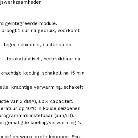
 hijswerkzaamheden
d geïntegreerde module.
 droogt 2 uur na gebruik, voorkomt
 tegen schimmel, bacteriën en
r
– fotokatalytisch, herbruikbaar na
 krachtige koeling, schakelt na 15 min.
elle, krachtige verwarming, schakelt
ctie van 3 dB(A), 60% capaciteit.
ratuur op 10°C in koude seizoenen.
programma’s instelbaar (aan/uit).
ge, gematigde koeling/verwarming ’s
udig ontwerp, grote knoppen, Eco-