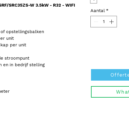
 SRF/SRC35ZS-W 3.5kW - R32 - WIFI
Aantal
*
 of opstellingsbalken
er unit
kap per unit
jnde stroompunt
en in bedrijf stelling
Offert
meter
Wha