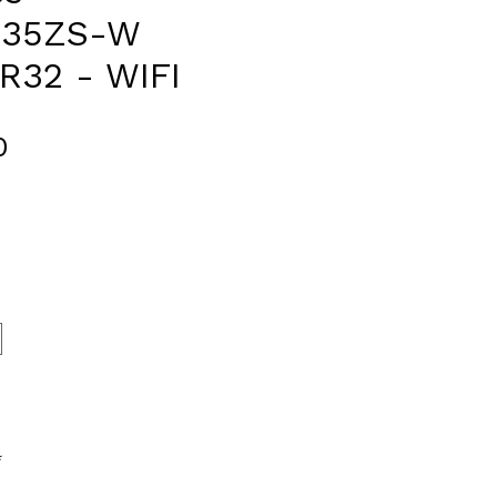
C35ZS-W
R32 - WIFI
Prijs
0
*