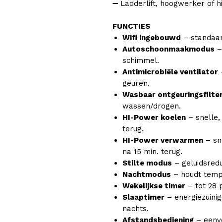
➖ Ladderlift, hoogwerker of
FUNCTIES
Wifi ingebouwd
– standaar
Autoschoonmaakmodus
–
schimmel.
Antimicrobiële ventilator
–
geuren.
Wasbaar ontgeuringsfilte
wassen/drogen.
HI-Power koelen
– snelle,
terug.
HI-Power verwarmen
– sn
na 15 min. terug.
Stilte modus
– geluidsredu
Nachtmodus
– houdt tempe
Wekelijkse timer
– tot 28 
Slaaptimer
– energiezuini
nachts.
Afstandsbediening
– eenvo