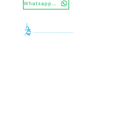
Whatsapp ons
Openingstijden
Klantenservice
Algemene voorwaarden
Ma 09:00 - 18:00
Di 09:00 - 18:00
Privacy Police
Wo 09:00 - 18:00
Do 09:00 - 18:00
Garantie en retourneren
Vr 09:00 - 18:00
Za Gesloten
Klachten
Zo Gesloten